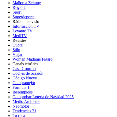
Mallorca Zeitung
Regió 7
Sport
Superdeporte
Ràdio i televisió
Información TV
Levante TV
MediTV
Revistes
Cuore
Stilo
Viajar
Woman Madame Figaro
Canals temàtics
Casa Gourmet
Coches de ocasión
Código Nuevo
Compramejor
Fórmula 1
Iberempleos
Comprobar Lotería de Navidad 2025
Medio Ambiente
Neomotor
Tendencias 21
Tu casa