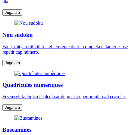
dia
Juga ara
Nou sudoku
Fàcil, mitjà o difícil: tria el teu repte diari i completa el tauler sense
repetir cap número.
Juga ara
Quadrícules numèriques
Fes servir la lògica i calcula amb precisió per omplir cada casella.
Juga ara
Buscamines