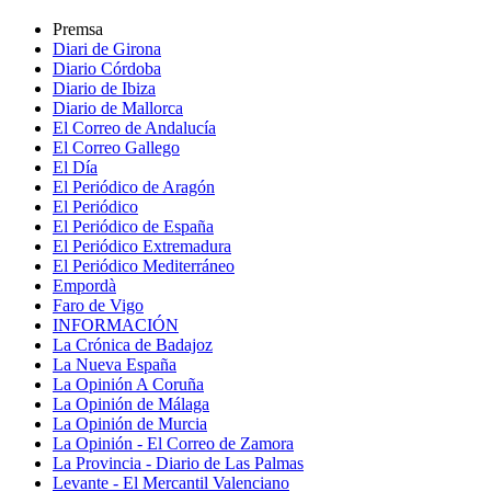
Premsa
Diari de Girona
Diario Córdoba
Diario de Ibiza
Diario de Mallorca
El Correo de Andalucía
El Correo Gallego
El Día
El Periódico de Aragón
El Periódico
El Periódico de España
El Periódico Extremadura
El Periódico Mediterráneo
Empordà
Faro de Vigo
INFORMACIÓN
La Crónica de Badajoz
La Nueva España
La Opinión A Coruña
La Opinión de Málaga
La Opinión de Murcia
La Opinión - El Correo de Zamora
La Provincia - Diario de Las Palmas
Levante - El Mercantil Valenciano