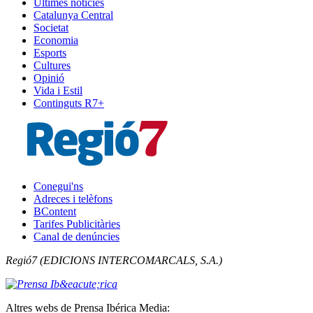
Últimes notícies
Catalunya Central
Societat
Economia
Esports
Cultures
Opinió
Vida i Estil
Continguts R7+
Conegui'ns
Adreces i telèfons
BContent
Tarifes Publicitàries
Canal de denúncies
Regió7 (EDICIONS INTERCOMARCALS, S.A.)
Altres webs de Prensa Ibérica Media: